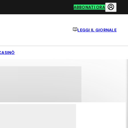
ABBONATI ORA
LEGGI IL GIORNALE
CASINÒ