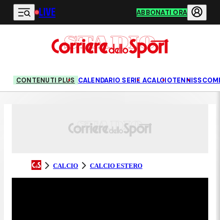
LIVE
Vai al contenuto principale
ABBONATI ORA
CONTENUTI PLUS
CALENDARIO SERIE A
CALCIO
TENNIS
SCOM
CALCIO
CALCIO ESTERO