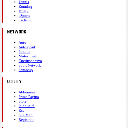
Tennis
Running
Volley
eSports
Ciclismo
NETWORK
Auto
Autosprint
Inmoto
Motosprint
Guerinsportivo
Sport Network
Fantacup
UTILITY
Abbonamenti
Prima Pagina
Store
Pubblicità
Rss
Site Map
Registrati