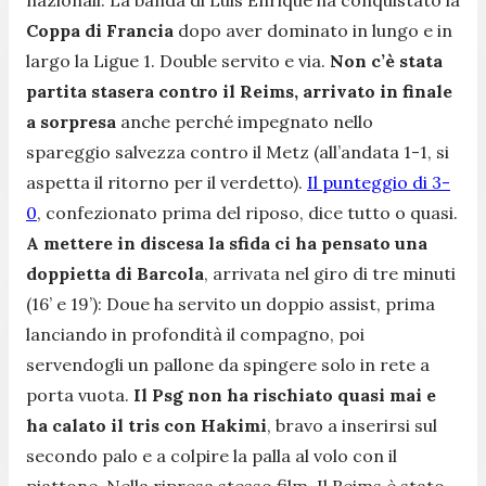
Coppa di Francia
dopo aver dominato in lungo e in
largo la Ligue 1. Double servito e via.
Non c’è stata
partita stasera contro il Reims, arrivato in finale
a sorpresa
anche perché impegnato nello
spareggio salvezza contro il Metz (all’andata 1-1, si
aspetta il ritorno per il verdetto).
Il punteggio di 3-
0
, confezionato prima del riposo, dice tutto o quasi.
A mettere in discesa la sfida ci ha pensato una
doppietta di Barcola
, arrivata nel giro di tre minuti
(16’ e 19’): Doue ha servito un doppio assist, prima
lanciando in profondità il compagno, poi
servendogli un pallone da spingere solo in rete a
porta vuota.
Il Psg non ha rischiato quasi mai e
ha calato il tris con Hakimi
, bravo a inserirsi sul
secondo palo e a colpire la palla al volo con il
piattone. Nella ripresa stesso film. Il Reims è stato