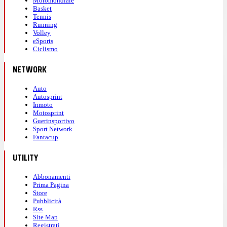
Motomondiale
Basket
Tennis
Running
Volley
eSports
Ciclismo
NETWORK
Auto
Autosprint
Inmoto
Motosprint
Guerinsportivo
Sport Network
Fantacup
UTILITY
Abbonamenti
Prima Pagina
Store
Pubblicità
Rss
Site Map
Registrati