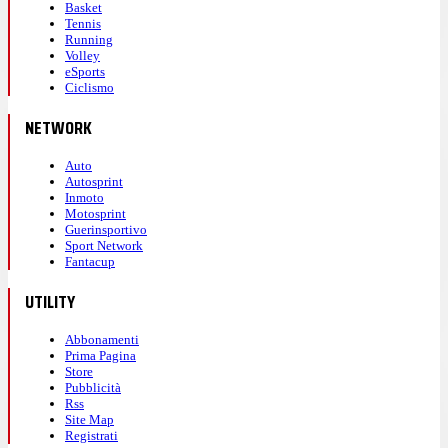
Basket
Tennis
Running
Volley
eSports
Ciclismo
NETWORK
Auto
Autosprint
Inmoto
Motosprint
Guerinsportivo
Sport Network
Fantacup
UTILITY
Abbonamenti
Prima Pagina
Store
Pubblicità
Rss
Site Map
Registrati