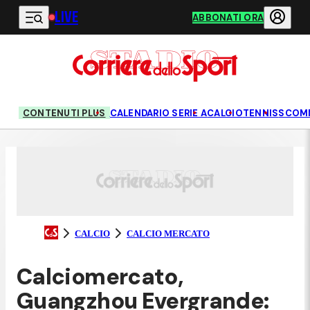
LIVE
Vai al contenuto principale
ABBONATI ORA
CONTENUTI PLUS
CALENDARIO SERIE A
CALCIO
TENNIS
SCOM
CALCIO
CALCIO MERCATO
Calciomercato,
Guangzhou Evergrande: