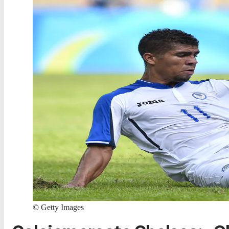
©
Getty Images