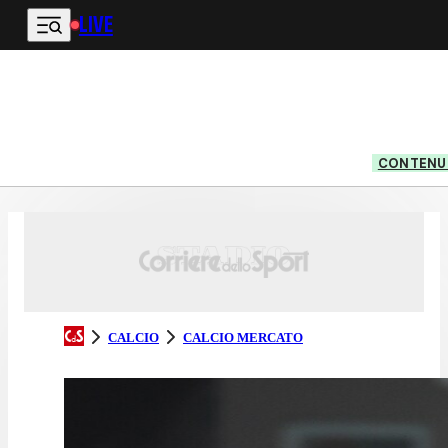
LIVE
Vai al contenuto principale
CONTENUT
CALCIO
CALCIO MERCATO