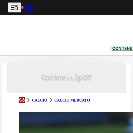
LIVE
Vai al contenuto principale
CONTENUT
CALCIO
CALCIO MERCATO