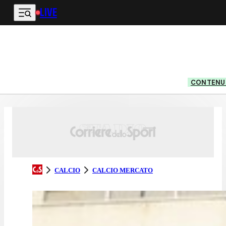
LIVE
Vai al contenuto principale
CONTENUT
CALCIO
CALCIO MERCATO