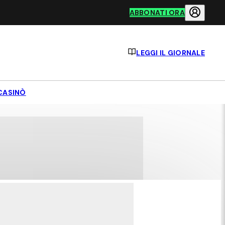
ABBONATI ORA
LEGGI IL GIORNALE
CASINÒ