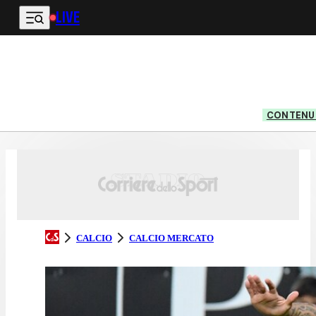
LIVE
Vai al contenuto principale
CONTENUT
CALCIO
CALCIO MERCATO