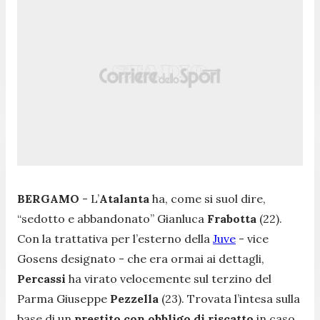
BERGAMO
- L’
Atalanta
ha, come si suol dire,
“sedotto e abbandonato” Gianluca
Frabotta
(22).
Con la trattativa per l’esterno della
Juve
- vice
Gosens designato - che era ormai ai dettagli,
Percassi
ha virato velocemente sul terzino del
Parma Giuseppe
Pezzella
(23). Trovata l’intesa sulla
base di un
prestito con obbligo di riscatto
in caso