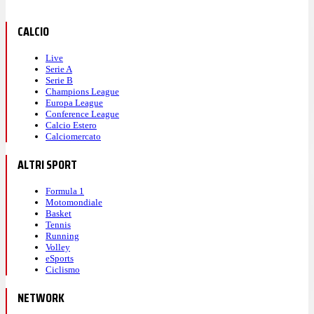
CALCIO
Live
Serie A
Serie B
Champions League
Europa League
Conference League
Calcio Estero
Calciomercato
ALTRI SPORT
Formula 1
Motomondiale
Basket
Tennis
Running
Volley
eSports
Ciclismo
NETWORK