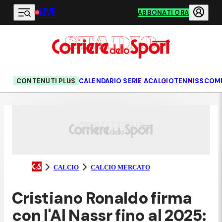
LIVE
Vai al contenuto principale
ABBONATI ORA
CONTENUTI PLUS
CALENDARIO SERIE A
CALCIO
TENNIS
SCOM
CALCIO
CALCIO MERCATO
Cristiano Ronaldo firma
con l'Al Nassr fino al 2025: