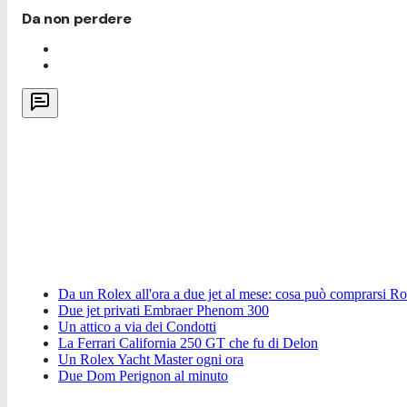
Da non perdere
Da un Rolex all'ora a due jet al mese: cosa può comprarsi Ro
Due jet privati Embraer Phenom 300
Un attico a via dei Condotti
La Ferrari California 250 GT che fu di Delon
Un Rolex Yacht Master ogni ora
Due Dom Perignon al minuto