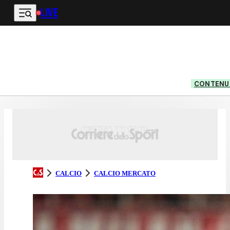
LIVE
Vai al contenuto principale
CONTENUT
CALCIO
CALCIO MERCATO