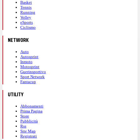
Basket
Tennis
Running
Volley
eSports
Ciclismo
NETWORK
Auto
Autosprint
Inmoto
Motosprint
Guerinsportivo
Sport Network
Fantacup
UTILITY
Abbonamenti
Prima Pagina
Store
Pubblicità
Rss
Site Map
Registrati