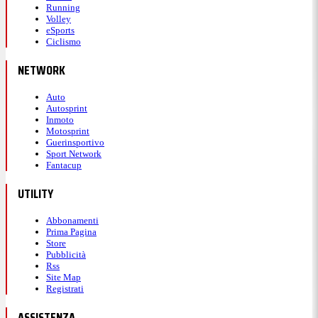
Running
Volley
eSports
Ciclismo
NETWORK
Auto
Autosprint
Inmoto
Motosprint
Guerinsportivo
Sport Network
Fantacup
UTILITY
Abbonamenti
Prima Pagina
Store
Pubblicità
Rss
Site Map
Registrati
ASSISTENZA