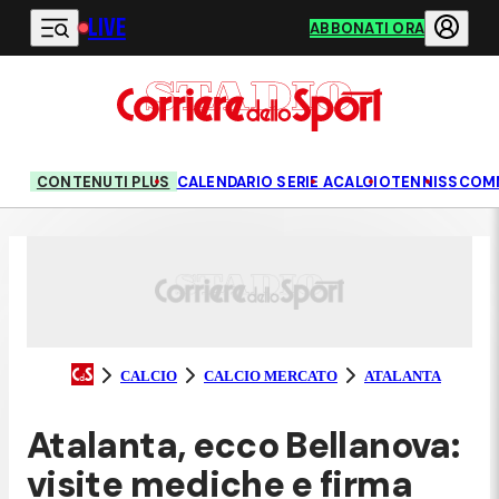
LIVE
Vai al contenuto principale
ABBONATI ORA
CONTENUTI PLUS
CALENDARIO SERIE A
CALCIO
TENNIS
SCOM
CALCIO
CALCIO MERCATO
ATALANTA
Atalanta, ecco Bellanova:
visite mediche e firma