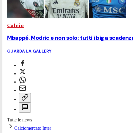
Calcio
Mbappé, Modric e non solo: tutti i big a scadenz
GUARDA LA GALLERY
Tutte le news
Calciomercato Inter