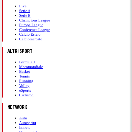
Live
Serie A
Serie B
Champions League
Europa League
Conference League
Calcio Estero
Calciomercato
ALTRI SPORT
Formula 1
Motomondiale
Basket
Tennis
Running
Volley
eSports
Ciclismo
NETWORK
Auto
Autosprint
Inmoto