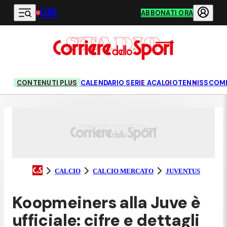
LIVE
Vai al contenuto principale
ABBONATI ORA
CONTENUTI PLUS
CALENDARIO SERIE A
CALCIO
TENNIS
SCOM
CALCIO
CALCIO MERCATO
JUVENTUS
Koopmeiners alla Juve è
ufficiale: cifre e dettagli