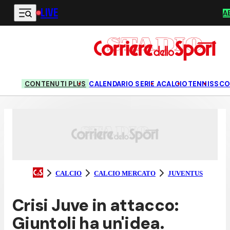
LIVE
Vai al contenuto principale
A
CONTENUTI PLUS
CALENDARIO SERIE A
CALCIO
TENNIS
SCO
CALCIO
CALCIO MERCATO
JUVENTUS
Crisi Juve in attacco:
Giuntoli ha un'idea.