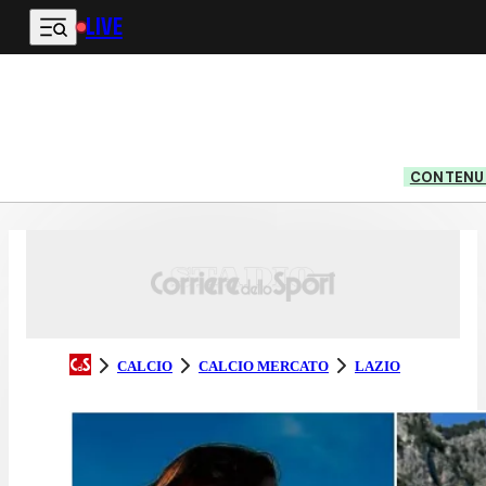
LIVE
Vai al contenuto principale
CONTENUT
CALCIO
CALCIO MERCATO
LAZIO