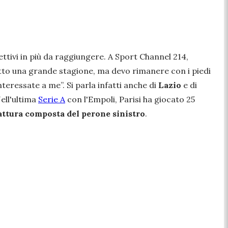
ttivi in più da raggiungere. A
Sport Channel 214
,
fatto una grande stagione, ma devo rimanere con i piedi
nteressate a me”.
Si parla infatti anche di
Lazio
e di
Nell'ultima
Serie A
con l'Empoli, Parisi ha giocato 25
attura composta del perone sinistro
.