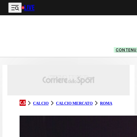
LIVE
Vai al contenuto principale
CONTENUT
CALCIO
CALCIO MERCATO
ROMA