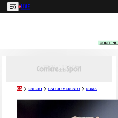
LIVE
Vai al contenuto principale
CONTENUT
CALCIO
CALCIO MERCATO
ROMA