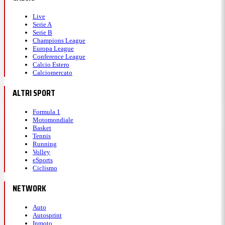
Live
Serie A
Serie B
Champions League
Europa League
Conference League
Calcio Estero
Calciomercato
ALTRI SPORT
Formula 1
Motomondiale
Basket
Tennis
Running
Volley
eSports
Ciclismo
NETWORK
Auto
Autosprint
Inmoto