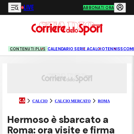
LIVE
Vai al contenuto principale
ABBONATI ORA
CONTENUTI PLUS
CALENDARIO SERIE A
CALCIO
TENNIS
SCOM
CALCIO
CALCIO MERCATO
ROMA
Hermoso è sbarcato a
Roma: ora visite e firma