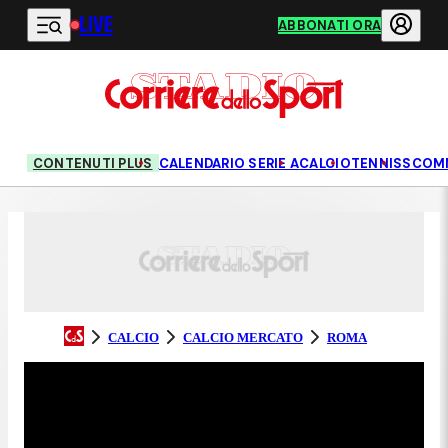
LIVE
Vai al contenuto principale
ABBONATI ORA
CONTENUTI PLUS
CALENDARIO SERIE A
CALCIO
TENNIS
SCOM
CALCIO
CALCIO MERCATO
ROMA