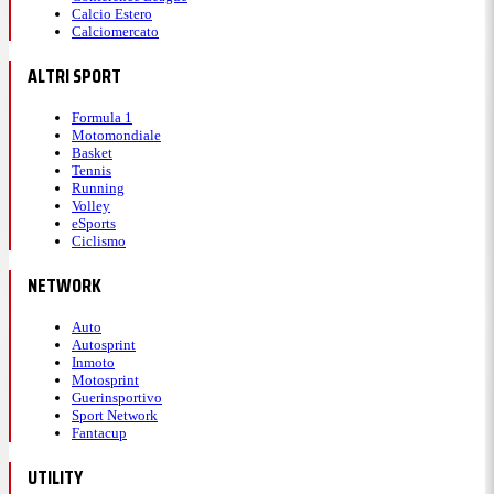
Calcio Estero
Calciomercato
ALTRI SPORT
Formula 1
Motomondiale
Basket
Tennis
Running
Volley
eSports
Ciclismo
NETWORK
Auto
Autosprint
Inmoto
Motosprint
Guerinsportivo
Sport Network
Fantacup
UTILITY