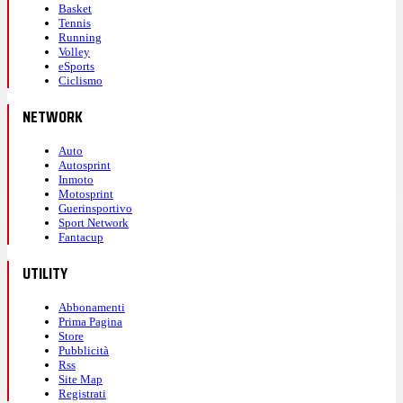
Basket
Tennis
Running
Volley
eSports
Ciclismo
NETWORK
Auto
Autosprint
Inmoto
Motosprint
Guerinsportivo
Sport Network
Fantacup
UTILITY
Abbonamenti
Prima Pagina
Store
Pubblicità
Rss
Site Map
Registrati