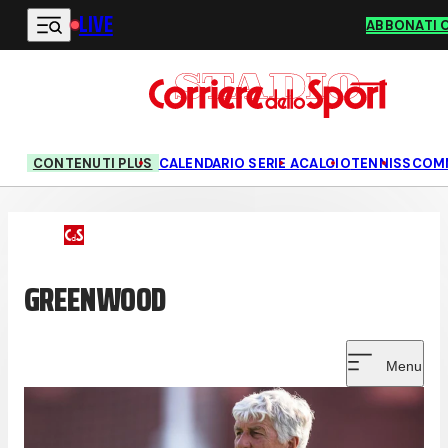
LIVE
Vai al contenuto principale
ABBONATI 
CONTENUTI PLUS
CALENDARIO SERIE A
CALCIO
TENNIS
SCOM
GREENWOOD
Menu