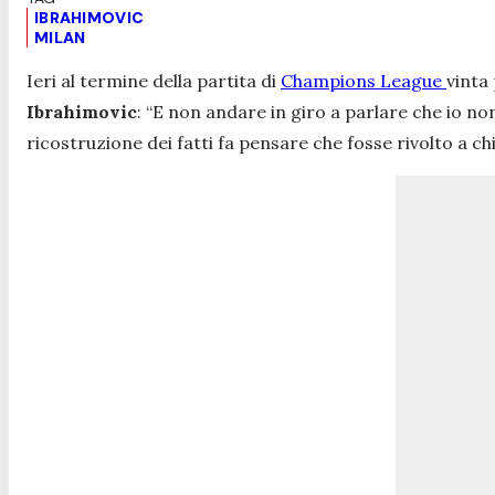
IBRAHIMOVIC
MILAN
Ieri al termine della partita di
Champions League
vinta
Ibrahimovic
: “
E non andare in giro a parlare che io non
ricostruzione dei fatti fa pensare che fosse rivolto a ch