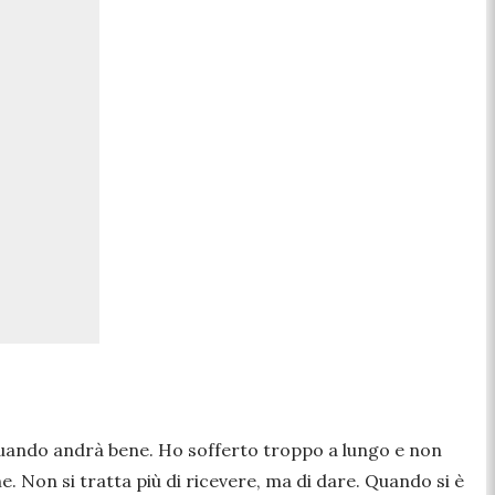
uando andrà bene. Ho sofferto troppo a lungo e non
e. Non si tratta più di ricevere, ma di dare. Quando si è