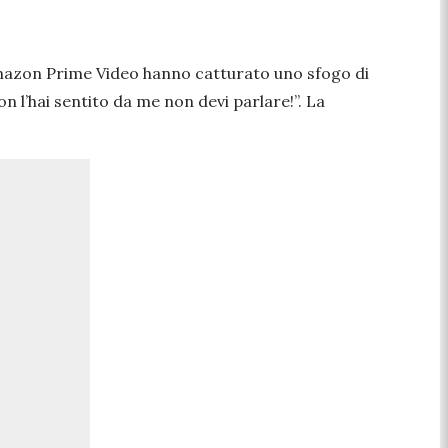
mazon Prime Video hanno catturato uno sfogo di
on l’hai sentito da me non devi parlare!”.
La