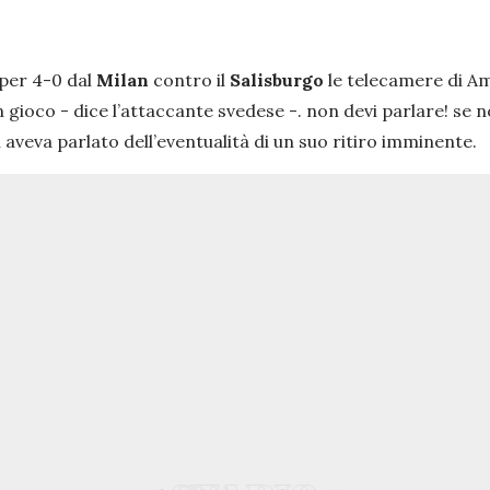
 per 4-0 dal
Milan
contro il
Salisburgo
le telecamere di A
 gioco - dice l’attaccante svedese -. non devi parlare! se n
i aveva parlato dell’eventualità di un suo ritiro imminente.