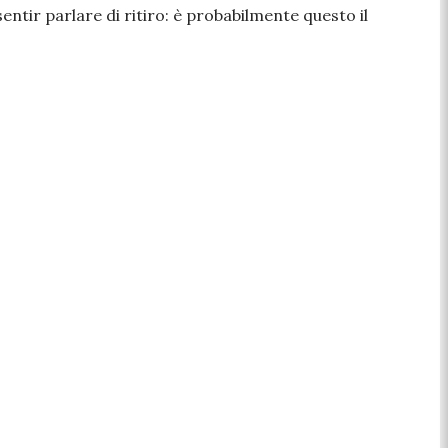
tir parlare di ritiro: è probabilmente questo il