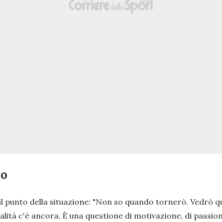
ro
il punto della situazione:
"Non so quando tornerò. Vedrò q
alità c'è ancora. È una questione di motivazione, di passion