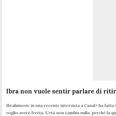
Ibra non vuole sentir parlare di riti
Ibrahimovic in una recente intervista a Canal+ ha fatto 
voglio avere fretta. L'età non cambia nulla, perché la qu