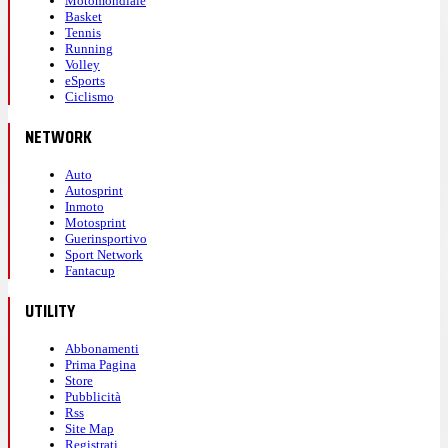
Motomondiale
Basket
Tennis
Running
Volley
eSports
Ciclismo
NETWORK
Auto
Autosprint
Inmoto
Motosprint
Guerinsportivo
Sport Network
Fantacup
UTILITY
Abbonamenti
Prima Pagina
Store
Pubblicità
Rss
Site Map
Registrati