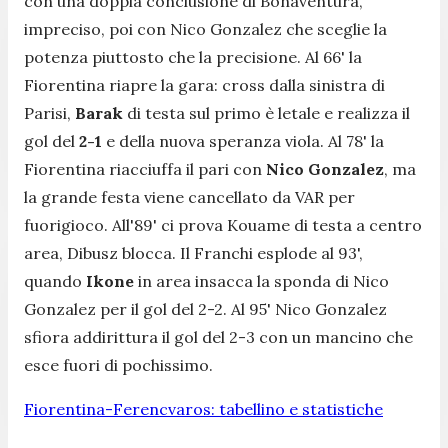
con una doppia conclusione di Bonaventura,
impreciso, poi con Nico Gonzalez che sceglie la
potenza piuttosto che la precisione. Al 66' la
Fiorentina riapre la gara: cross dalla sinistra di
Parisi,
Barak
di testa sul primo è letale e realizza il
gol del
2-1
e della nuova speranza viola. Al 78' la
Fiorentina riacciuffa il pari con
Nico Gonzalez
, ma
la grande festa viene cancellato da VAR per
fuorigioco. All'89' ci prova Kouame di testa a centro
area, Dibusz blocca. Il Franchi esplode al 93',
quando
Ikone
in area insacca la sponda di Nico
Gonzalez per il gol del 2-2. Al 95' Nico Gonzalez
sfiora addirittura il gol del 2-3 con un mancino che
esce fuori di pochissimo.
Fiorentina-Ferencvaros: tabellino e statistiche