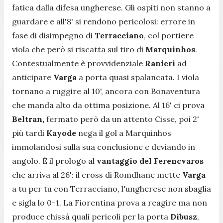
fatica dalla difesa ungherese. Gli ospiti non stanno a
guardare e all'8' si rendono pericolosi: errore in
fase di disimpegno di
Terracciano
, col portiere
viola che però si riscatta sul tiro di
Marquinhos
.
Contestualmente è provvidenziale
Ranieri
ad
anticipare
Varga
a porta quasi spalancata. I viola
tornano a ruggire al 10', ancora con Bonaventura
che manda alto da ottima posizione. Al 16' ci prova
Beltran,
fermato però da un attento Cisse, poi 2'
più tardi
Kayode
nega il gol a Marquinhos
immolandosi sulla sua conclusione e deviando in
angolo. È il prologo al
vantaggio del Ferencvaros
che arriva al 26': il cross di Romdhane mette
Varga
a tu per tu con Terracciano, l'ungherese non sbaglia
e sigla lo 0-1. La Fiorentina prova a reagire ma non
produce chissà quali pericoli per la porta
Dibusz
,