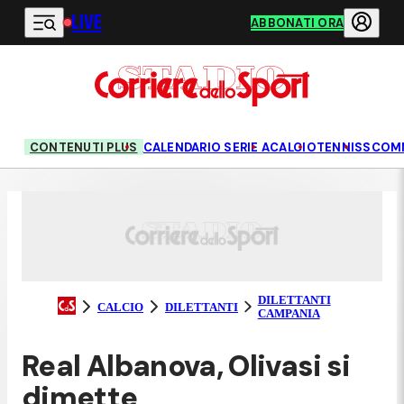
LIVE
Vai al contenuto principale
ABBONATI ORA
CONTENUTI PLUS
CALENDARIO SERIE A
CALCIO
TENNIS
SCOM
DILETTANTI
CALCIO
DILETTANTI
CAMPANIA
Real Albanova, Olivasi si
dimette