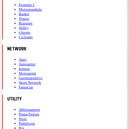
Formula 1
Motomondiale
Basket
Tennis
Running
Volley
eSports
Ciclismo
NETWORK
Auto
Autosprint
Inmoto
Motosprint
Guerinsportivo
Sport Network
Fantacup
UTILITY
Abbonamenti
Prima Pagina
Store
Pubblicità
Rss