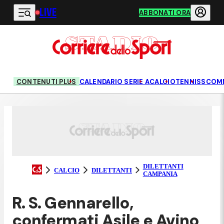
LIVE
Vai al contenuto principale
ABBONATI ORA
CONTENUTI PLUS
CALENDARIO SERIE A
CALCIO
TENNIS
SCOM
DILETTANTI
CALCIO
DILETTANTI
CAMPANIA
R. S. Gennarello,
confermati Asile e Avino