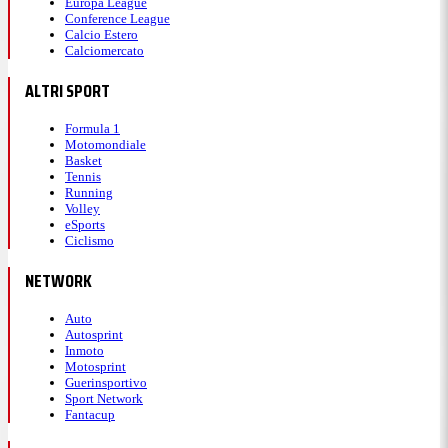
Europa League
Conference League
Calcio Estero
Calciomercato
ALTRI SPORT
Formula 1
Motomondiale
Basket
Tennis
Running
Volley
eSports
Ciclismo
NETWORK
Auto
Autosprint
Inmoto
Motosprint
Guerinsportivo
Sport Network
Fantacup