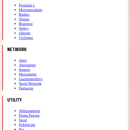
Formula 1
Motomondiale
Basket
Tennis
Running
Volley
eSports
Ciclismo
NETWORK
Auto
Autosprint
Inmoto
Motosprint
Guerinsportivo
Sport Network
Fantacup
UTILITY
Abbonamenti
Prima Pagina
Store
Pubblicità
Rss