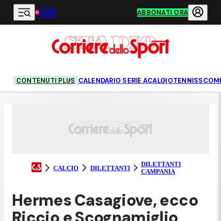
LIVE
Vai al contenuto principale
ABBONATI ORA
CONTENUTI PLUS
CALENDARIO SERIE A
CALCIO
TENNIS
SCOM
DILETTANTI
CALCIO
DILETTANTI
CAMPANIA
Hermes Casagiove, ecco
Riccio e Scognamiglio