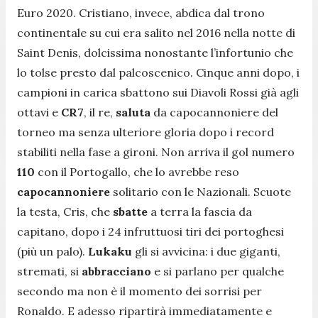
Euro 2020. Cristiano, invece, abdica dal trono
continentale su cui era salito nel 2016 nella notte di
Saint Denis, dolcissima nonostante l’infortunio che
lo tolse presto dal palcoscenico. Cinque anni dopo, i
campioni in carica sbattono sui Diavoli Rossi già agli
ottavi e
CR7
, il re,
saluta
da capocannoniere del
torneo ma senza ulteriore gloria dopo i record
stabiliti nella fase a gironi. Non arriva il gol numero
110
con il Portogallo, che lo avrebbe reso
capocannoniere
solitario con le Nazionali. Scuote
la testa, Cris, che
sbatte
a terra la fascia da
capitano, dopo i 24 infruttuosi tiri dei portoghesi
(più un palo).
Lukaku
gli si avvicina: i due giganti,
stremati, si
abbracciano
e si parlano per qualche
secondo ma non è il momento dei sorrisi per
Ronaldo. E adesso ripartirà immediatamente e