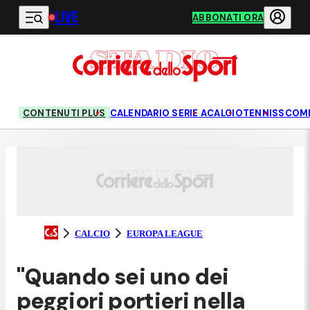
LIVE
Vai al contenuto principale
ABBONATI ORA
CONTENUTI PLUS
CALENDARIO SERIE A
CALCIO
TENNIS
SCOM
CALCIO
EUROPA LEAGUE
"Quando sei uno dei
peggiori portieri nella