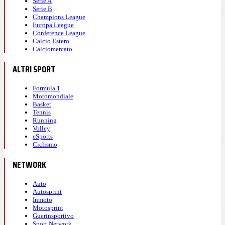
Serie A
Serie B
Champions League
Europa League
Conference League
Calcio Estero
Calciomercato
ALTRI SPORT
Formula 1
Motomondiale
Basket
Tennis
Running
Volley
eSports
Ciclismo
NETWORK
Auto
Autosprint
Inmoto
Motosprint
Guerinsportivo
Sport Network