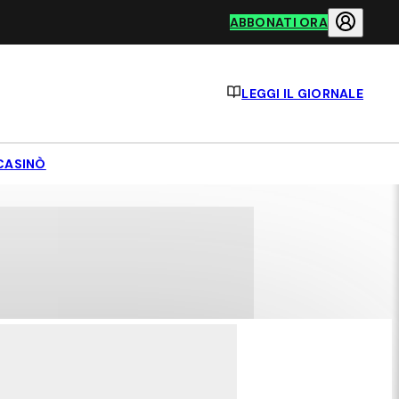
ABBONATI ORA
LEGGI IL GIORNALE
CASINÒ