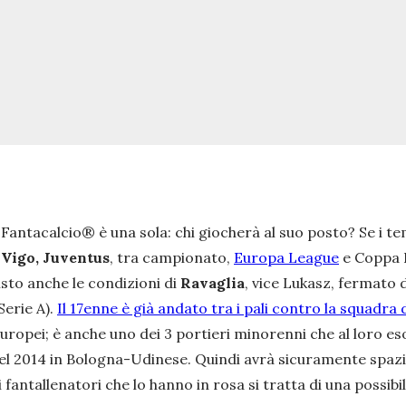
l Fantacalcio® è una sola: chi giocherà al suo posto? Se i 
 Vigo, Juventus
, tra campionato,
Europa League
e Coppa I
visto anche le condizioni di
Ravaglia
, vice Lukasz, fermato d
Serie A).
Il 17enne è già andato tra i pali contro la squadra 
uropei; è anche uno dei 3 portieri minorenni che al loro es
nel 2014 in Bologna-Udinese. Quindi avrà sicuramente spazi
fantallenatori che lo hanno in rosa si tratta di una possibi