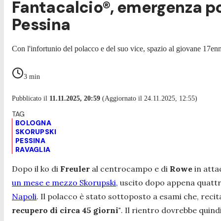
Fantacalcio®, emergenza por
Pessina
Con l'infortunio del polacco e del suo vice, spazio al giovane 17enn
3
min
Pubblicato il
11.11.2025, 20:59
(Aggiornato il 24.11.2025, 12:55)
BOLOGNA
SKORUPSKI
PESSINA
RAVAGLIA
Dopo il ko di
Freuler
al centrocampo e di
Rowe
in atta
un mese e mezzo Skorupski,
uscito dopo appena quattro
Napoli
. Il polacco è stato sottoposto a esami che, recita
recupero di circa 45 giorni"
.
Il rientro dovrebbe quindi