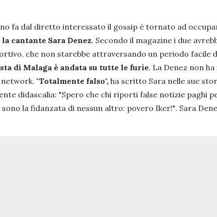
no fa dal diretto interessato il gossip è tornato ad occupa
:
la cantante Sara Denez
. Secondo il magazine i due avreb
ortivo, che non starebbe attraversando un periodo facile 
ista di Malaga è andata su tutte le furie
. La Denez non ha 
l network.
"Totalmente falso",
ha scritto Sara nelle sue sto
ente didascalia:
"Spero che chi riporti false notizie paghi p
sono la fidanzata di nessun altro: povero Iker!"
. Sara Dene