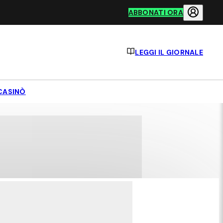
ABBONATI ORA
LEGGI IL GIORNALE
CASINÒ