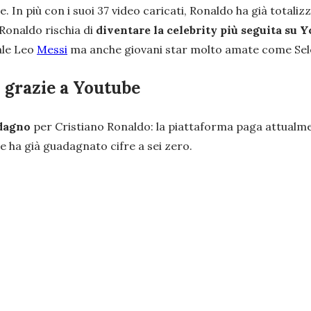
ore. In più con i suoi 37 video caricati, Ronaldo ha già totali
 Ronaldo rischia di
diventare la celebrity più seguita su 
vale Leo
Messi
ma anche giovani star molto amate come Se
 grazie a Youtube
adagno
per Cristiano Ronaldo: la piattaforma paga attualment
ore ha già guadagnato cifre a sei zero.