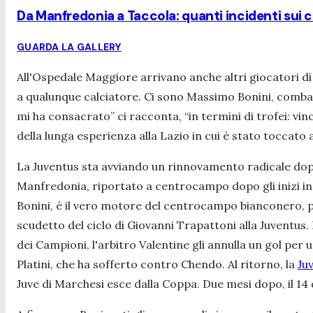
Da Manfredonia a Taccola: quanti incidenti sui c
GUARDA LA GALLERY
All'Ospedale Maggiore arrivano anche altri giocatori 
a qualunque calciatore. Ci sono Massimo Bonini, combatt
mi ha consacrato”
ci racconta, “
in termini di trofei: 
della lunga esperienza alla Lazio in cui è stato toccato
La Juventus sta avviando un rinnovamento radicale dopo
Manfredonia, riportato a centrocampo dopo gli inizi in
Bonini, è il vero motore del centrocampo bianconero, pr
scudetto del ciclo di Giovanni Trapattoni alla Juventus
dei Campioni, l'arbitro Valentine gli annulla un gol per u
Platini, che ha sofferto contro Chendo. Al ritorno, la
Ju
Juve di Marchesi esce dalla Coppa. Due mesi dopo, il 14