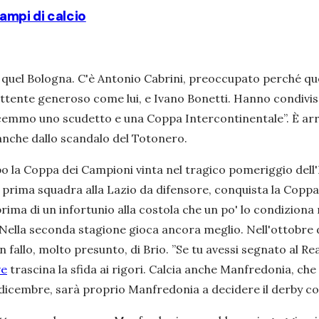
ampi di calcio
di quel Bologna. C'è Antonio Cabrini, preoccupato perché 
ente generoso come lui, e Ivano Bonetti. Hanno condiviso c
vincemmo uno scudetto e una Coppa Intercontinentale
”. È a
 anche dallo scandalo del Totonero.
 la Coppa dei Campioni vinta nel tragico pomeriggio dell'
 prima squadra alla Lazio da difensore, conquista la Copp
ima di un infortunio alla costola che un po' lo condiziona
. Nella seconda stagione gioca ancora meglio. Nell'ottobre d
n fallo, molto presunto, di Brio. ”
Se tu avessi segnato al Rea
ve
trascina la sfida ai rigori. Calcia anche Manfredonia, ch
 dicembre, sarà proprio Manfredonia a decidere il derby con