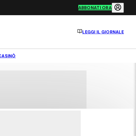
ABBONATI ORA
LEGGI IL GIORNALE
CASINÒ