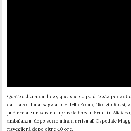
Quattordici anni dopo, quel suo colpo di testa per antic
cardiaco. Il massaggiatore della Roma, Giorgio Rossi, gl
può creare un varco e aprire la bocca. Ernesto Alicicco,
ambulanza, dopo sette minuti arriva all'Ospedale Maggior
risveglierà dopo oltre 40 ore.