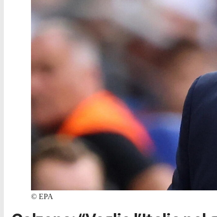
©
EPA