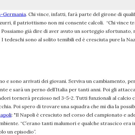
ia-Germania
. Chi vince, infatti, farà parte del girone di qual
zzurri, il patriottismo non mi consente calcoli.
“Chi vince t
-
Possiamo già dire di aver avuto un sorteggio sfortunato, ne
I tedeschi sono al solito temibili ed è cresciuta pure la Naz
i
mo e sono arrivati dei giovani. Serviva un cambiamento, per
te e sarà un perno dell’Italia per tanti anni. Poi gli attac
adori tornerà prezioso nel 3-5-2. Tutti funzionali al calcio
hia. Poi spero di trovare una squadra che mi dia la possibi
apoli
:
"Il Napoli è cresciuto nel corso del campionato e ad
ambiente. “C’erano tanti malumori e qualche strascico era i
olo un episodio”.