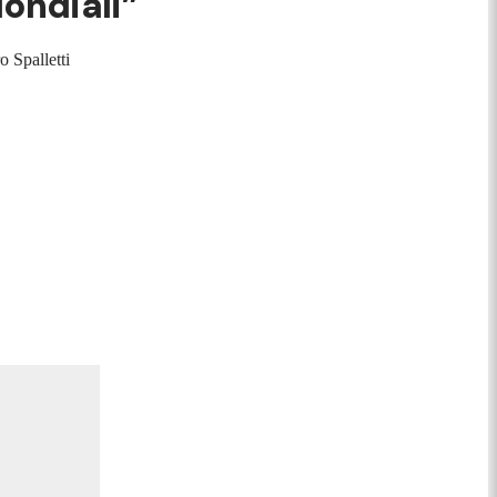
 Mondiali”
ro Spalletti