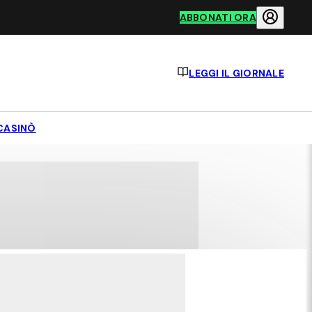
ABBONATI ORA
LEGGI IL GIORNALE
CASINÒ