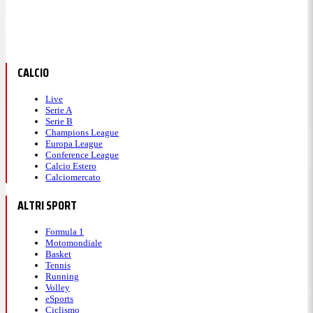
CALCIO
Live
Serie A
Serie B
Champions League
Europa League
Conference League
Calcio Estero
Calciomercato
ALTRI SPORT
Formula 1
Motomondiale
Basket
Tennis
Running
Volley
eSports
Ciclismo