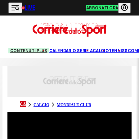
LIVE
Vai al contenuto principale
ABBONATI ORA
CONTENUTI PLUS
CALENDARIO SERIE A
CALCIO
TENNIS
SCOM
CALCIO
MONDIALE CLUB