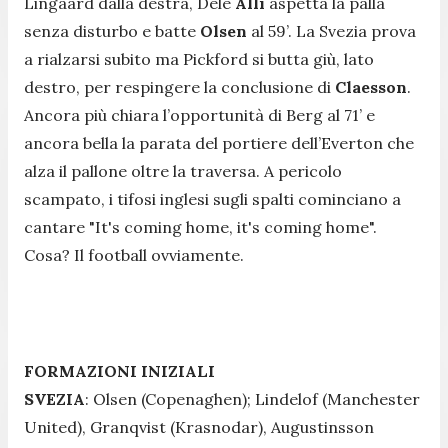
Lingaard dalla destra, Dele
Alli
aspetta la palla
senza disturbo e batte
Olsen
al 59’. La Svezia prova
a rialzarsi subito ma Pickford si butta giù, lato
destro, per respingere la conclusione di
Claesson
.
Ancora più chiara l’opportunità di Berg al 71’ e
ancora bella la parata del portiere dell’Everton che
alza il pallone oltre la traversa. A pericolo
scampato, i tifosi inglesi sugli spalti cominciano a
cantare "
It's coming home, it's coming home
".
Cosa? Il football ovviamente.
FORMAZIONI INIZIALI
SVEZIA
: Olsen (Copenaghen); Lindelof (Manchester
United), Granqvist (Krasnodar), Augustinsson