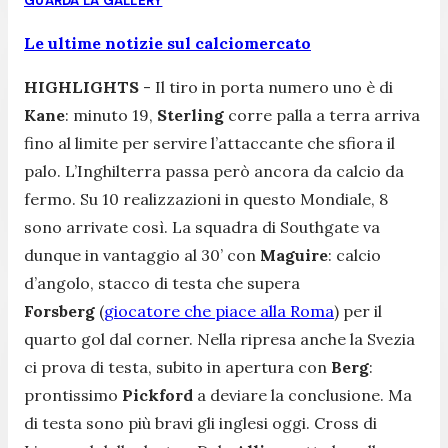
GUARDA LA GALLERY
Le ultime notizie sul calciomercato
HIGHLIGHTS
- Il tiro in porta numero uno è di
Kane
: minuto 19,
Sterling
corre palla a terra arriva
fino al limite per servire l’attaccante che sfiora il
palo. L’Inghilterra passa però ancora da calcio da
fermo. Su 10 realizzazioni in questo Mondiale, 8
sono arrivate così. La squadra di Southgate va
dunque in vantaggio al 30’ con
Maguire
: calcio
d’angolo, stacco di testa che supera
Forsberg
(
giocatore che piace alla Roma
) per il
quarto gol dal corner. Nella ripresa anche la Svezia
ci prova di testa, subito in apertura con
Berg
:
prontissimo
Pickford
a deviare la conclusione. Ma
di testa sono più bravi gli inglesi oggi. Cross di