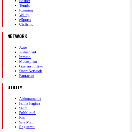
Basket
Tennis
Running
Volley
eSports
Ciclismo
NETWORK
Auto
Autosprint
Inmoto
Motosprint
Guerinsportivo
Sport Network
Fantacup
UTILITY
Abbonamenti
Prima Pagina
Store
Pubblicità
Rss
Site Map
Registrati