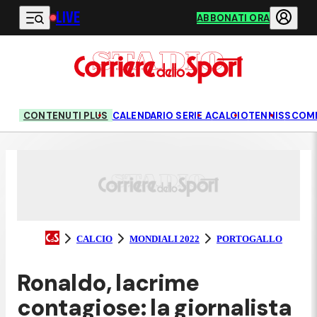
LIVE
Vai al contenuto principale
ABBONATI ORA
CONTENUTI PLUS
CALENDARIO SERIE A
CALCIO
TENNIS
SCOM
CALCIO
MONDIALI 2022
PORTOGALLO
Ronaldo, lacrime
contagiose: la giornalista