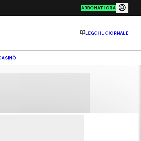
ABBONATI ORA
LEGGI IL GIORNALE
CASINÒ