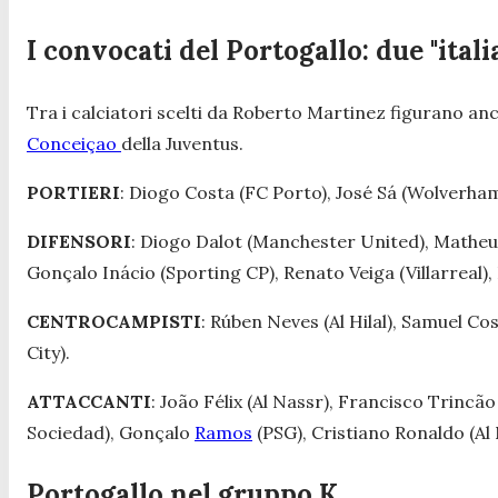
I convocati del Portogallo: due "itali
Tra i calciatori scelti da Roberto Martinez figurano anc
Conceiçao
della Juventus.
PORTIERI
: Diogo Costa (FC Porto), José Sá (Wolverham
DIFENSORI
: Diogo Dalot (Manchester United), Mathe
Gonçalo Inácio (Sporting CP), Renato Veiga (Villarreal)
CENTROCAMPISTI
: Rúben Neves (Al Hilal), Samuel Co
City).
ATTACCANTI
: João Félix (Al Nassr), Francisco Trincã
Sociedad), Gonçalo
Ramos
(PSG), Cristiano Ronaldo (Al 
Portogallo nel gruppo K