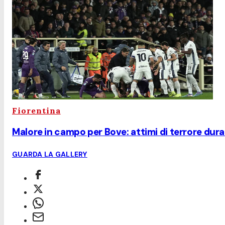
Fiorentina
Malore in campo per Bove: attimi di terrore dur
GUARDA LA GALLERY