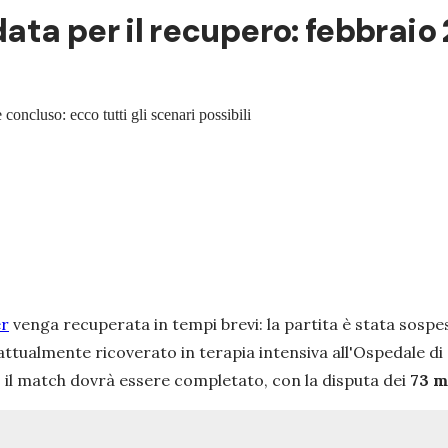
 data per il recupero: febbrai
oncluso: ecco tutti gli scenari possibili
er
venga recuperata in tempi brevi: la partita è stata sospe
 attualmente ricoverato in terapia intensiva all'Ospedale d
A, il match dovrà essere completato, con la disputa dei
73 m