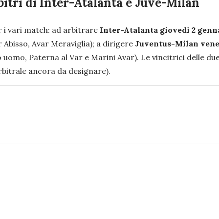
bitri di Inter-Atalanta e Juve-Milan
r i vari match: ad arbitrare
Inter-Atalanta giovedì 2 genn
r Abisso, Avar Meraviglia); a dirigere
Juventus-Milan vene
 uomo, Paterna al Var e Marini Avar). Le vincitrici delle due
rbitrale ancora da designare).