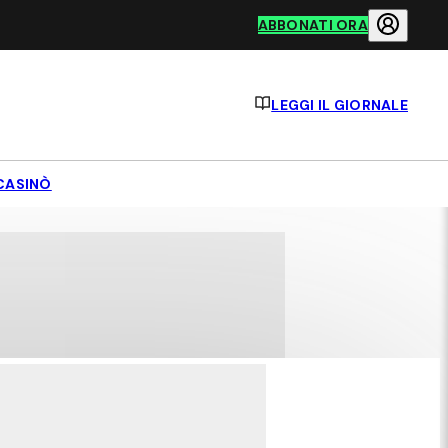
ABBONATI ORA
LEGGI IL GIORNALE
CASINÒ