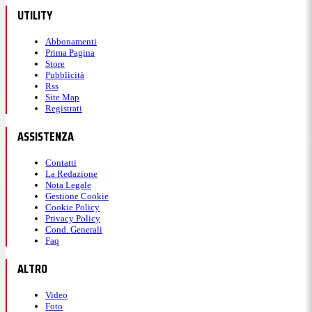
UTILITY
Rensch di testa ma il tiro è debole e finisce tra le
braccia di Sommer
Abbonamenti
Prima Pagina
Store
Pubblicità
16:48
Rss
Site Map
Registrati
85' - Fuori Dovbyk e Soulé, dentro
ASSISTENZA
Rensch e El Shaarawy
Contatti
La Redazione
Nota Legale
Si copre ancora Ranieri: fuori Soulé e Dovbyk,
Gestione Cookie
Cookie Policy
entrano Rensch ed El Shaarawy. Entrambe le
Privacy Policy
squadre hanno così esaurito i cambi a disposizione
Cond. Generali
Faq
ALTRO
16:46
Video
Foto