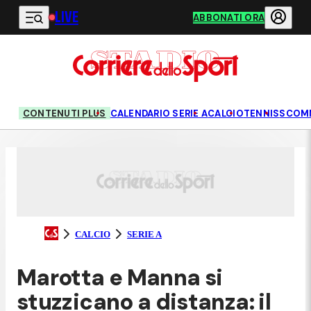
LIVE
Vai al contenuto principale
ABBONATI ORA
CONTENUTI PLUS
CALENDARIO SERIE A
CALCIO
TENNIS
SCOM
CALCIO
SERIE A
Marotta e Manna si
stuzzicano a distanza: il