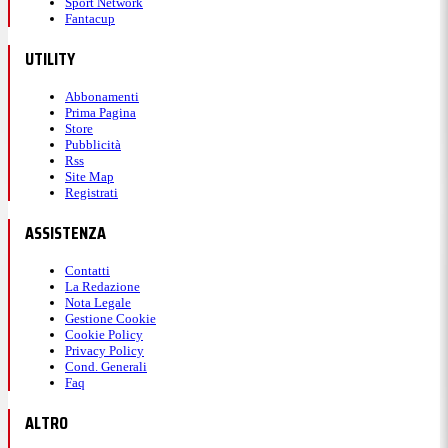
Sport Network
Fantacup
Caricamento...
UTILITY
Abbonamenti
Prima Pagina
22:09
Store
Pubblicità
Rss
Site Map
58' - Ammonito Luca Pellegrini
Registrati
ASSISTENZA
Giallo per Luca Pellegrini.
Contatti
La Redazione
Nota Legale
22:08
Gestione Cookie
Cookie Policy
Privacy Policy
53' - Triplo cambio per la Lazio
Cond. Generali
Faq
ALTRO
Dentro Isaksen, Noslin e Rovella. Fuori Cancellieri,