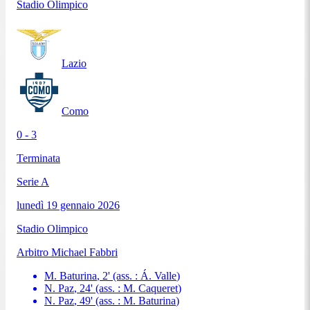
Stadio Olimpico
Lazio
Como
0 - 3
Terminata
Serie A
lunedì 19 gennaio 2026
Stadio Olimpico
Arbitro
Michael Fabbri
M. Baturina
,
2
'
(ass. :
Á. Valle
)
N. Paz
,
24
'
(ass. :
M. Caqueret
)
N. Paz
,
49
'
(ass. :
M. Baturina
)