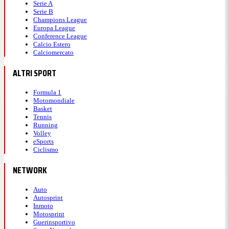
Serie A
Serie B
Esce Baturina ed entra Vojvoda.
Champions League
Europa League
Conference League
Calcio Estero
22:23
Calciomercato
ALTRI SPORT
73' - Provedel salva su da Cunha
Formula 1
Motomondiale
Provedel si immola su Da Cunha.
Basket
Tennis
Running
Volley
22:16
eSports
Ciclismo
NETWORK
65' - Un cambio per squadra
Auto
Autosprint
Nella Lazio Lazzari entra al posto di Pellegrini. Nel
Inmoto
Como Caqueret lascia il posto a Sergi Roberto.
Motosprint
Guerinsportivo