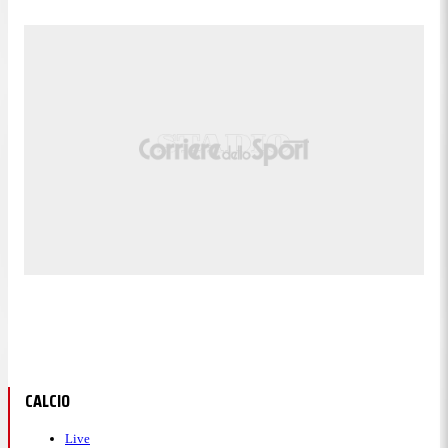
Douvikas e Kuhn prendono il posto di Paz e Jesus
Rodriguez.
22:25
76' - Ammonizione per Posch
Giallo per il difensore del Como.
Caricamento...
22:25
CALCIO
74' - Cambio per il Como
Live