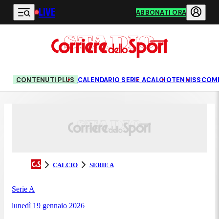
LIVE
Vai al contenuto principale
ABBONATI ORA
CONTENUTI PLUS
CALENDARIO SERIE A
CALCIO
TENNIS
SCOM
CALCIO
SERIE A
Serie A
lunedì 19 gennaio 2026