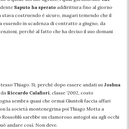
sidente
Saputo ha sperato
addirittura fino al giorno
ra stava costruendo è sicuro, magari temendo che il
va essendo in scadenza di contratto a giugno, da
tenzioni, perché al fatto che ha deciso il suo domani
o stesso Thiago. Si, perché dopo essere andati su
Joshua
o da
Riccardo Calafiori
, classe ‘2002, costo
logna sembra quasi che ormai Giuntoli faccia affari
con la società montenegrina poi Thiago Motta a
o Rossoblù sarebbe un clamoroso autogol sia agli occhi
uò andare così. Non deve.