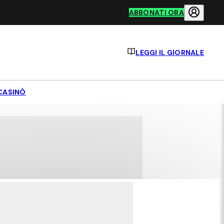
ABBONATI ORA
LEGGI IL GIORNALE
CASINÒ