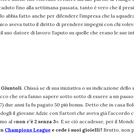
ccaduto fino alla settimana passata, tanto è vero che il pre
 lo abbia fatto anche per difendere l’impresa che la squad
ico aveva tutto il diritto di prendere impegni con chi vole
il suo datore di lavoro Saputo su quelle che erano le sue in
 Giuntoli
. Chissà se di sua iniziativa o su indicazione dell
 ecco che ora fanno sapere sotto sotto di essere a un pass
7) due anni fa fu pagato 50 più bonus. Detto che in casa Bo
ogli il giovane Adzic con Sartori che aveva già l’accordo 
mo al «
non c’è 2 senza 3
». E se ciò accadesse, per il Mond
in
Champions League
e cede i suoi gioielli?
Brutto, non p