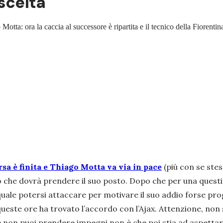
 scelta
tta: ora la caccia al successore è ripartita e il tecnico della Fiorentina 
arsa è finita e Thiago Motta va via in pace
(più con se stes
 che dovrà prendere il suo posto. Dopo che per una quest
 quale potersi attaccare per motivare il suo addio forse p
 queste ore ha trovato l’accordo con l’Ajax. Attenzione, non 
on puoi prendere impegni non è che poi stia ad aspettare i