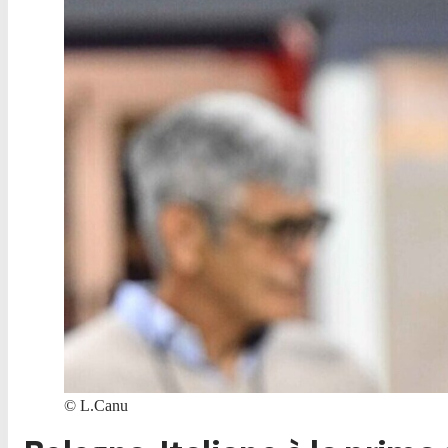
©
L.Canu