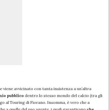
 viene avvicinato con tanta insistenza a un’altra
nio pubblico
dentro lo stesso mondo del calcio (tra gli
iago al Touring di Fiorano. Insomma, è vero che a
e a quelle del suo agente, i quali garantivano
che