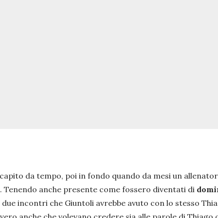
 capito da tempo, poi in fondo quando da mesi un allenatore
ro. Tenendo anche presente come fossero diventati di
domi
) i due incontri che Giuntoli avrebbe avuto con lo stesso Th
ro anche che volevano credere sia alle parole di Thiago ch