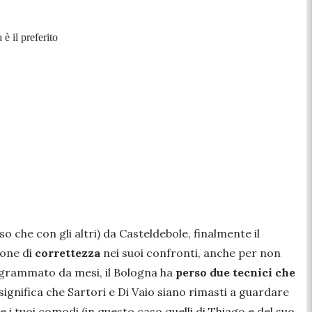
è il preferito
so che con gli altri) da Casteldebole, finalmente il
ione di
correttezza
nei suoi confronti, anche per non
rogrammato da mesi, il Bologna ha
perso due tecnici che
significa che Sartori e Di Vaio siano rimasti a guardare
 tuoi comodi (in questo caso quelli di Thiago e del suo