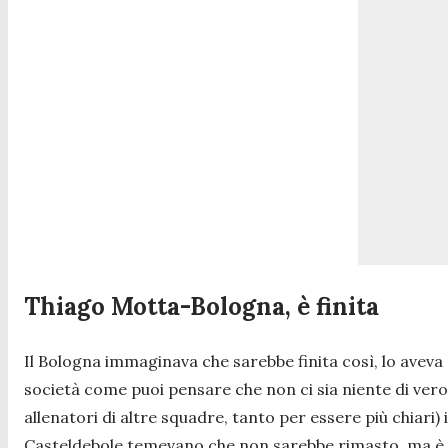
Thiago Motta-Bologna, è finita
Il Bologna immaginava che sarebbe finita così, lo aveva
società come puoi pensare che non ci sia niente di ve
allenatori di altre squadre, tanto per essere più chiari
Casteldebole temevano che non sarebbe rimasto, ma è ve