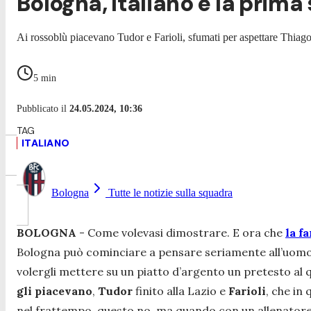
Bologna, Italiano è la prima
Ai rossoblù piacevano Tudor e Farioli, sfumati per aspettare Thiago Mo
5
min
Pubblicato il
24.05.2024, 10:36
ITALIANO
Bologna
Tutte le notizie sulla squadra
BOLOGNA
- Come volevasi dimostrare. E ora che
la f
Bologna può cominciare a pensare seriamente all’uomo
volergli mettere su un piatto d’argento un pretesto al
gli piacevano
,
Tudor
finito alla Lazio e
Farioli
, che in
nel frattempo, questo no, ma quando con un allenatore n