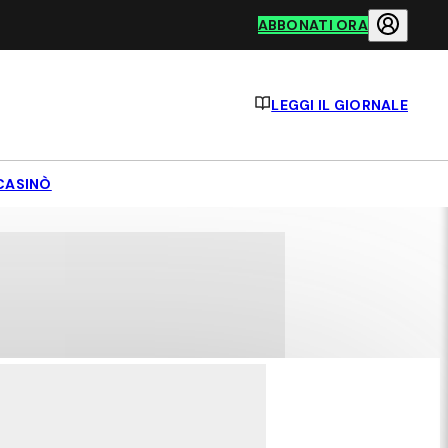
ABBONATI ORA
LEGGI IL GIORNALE
CASINÒ