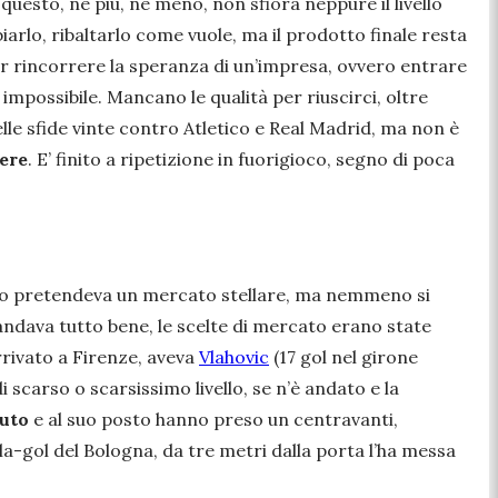
è questo, né più, né meno, non sfiora neppure il livello
arlo, ribaltarlo come vuole, ma il prodotto finale resta
r rincorrere la speranza di un’impresa, ovvero entrare
 impossibile. Mancano le qualità per riuscirci, oltre
 nelle sfide vinte contro Atletico e Real Madrid, ma non è
tere
. E’ finito a ripetizione in fuorigioco, segno di poca
o pretendeva un mercato stellare, ma nemmeno si
a andava tutto bene, le scelte di mercato erano state
arrivato a Firenze, aveva
Vlahovic
(17 gol nel girone
 scarso o scarsissimo livello, se n’è andato e la
duto
e al suo posto hanno preso un centravanti,
la-gol del Bologna, da tre metri dalla porta l’ha messa