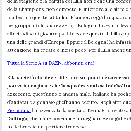
della stagione e la partita col Lilla non è che una conf
della Champions, non compete. E’ inferiore alle altre e
modesto a queste latitudini. E’ ancora oggi la squadra
nel gruppo di chi spareggerà, il Bologna doveva sollevarsi
all’abitudine di giocare partite come queste. Il Lilla è qu
una delle grandi d’Europa. Eppure il Bologna l’ha infasti
attenzione, ha creato e inciso poco. Per il Lilla anche 
Tutta la Serie A su DAZN, abbonati ora!
E’ la
società che deve riflettere su quanto è success
poteva immaginare che
la squadra venisse indebolita
azzeccate, quest’anno è andata male. Italiano ha poche col
d’andata) e a gennaio gliel’hanno ceduto. Negli altri due
Fiorentina
ha azzeccato la scelta di Kean. E’ arrivato 
Dallinga
, che a fine novembre
ha segnato zero gol
e c
fra le braccia del portiere francese.