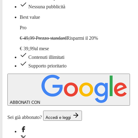
Nessuna pubblicità
Best value
Pro
€ 49,99
Prezzo standard
Risparmi il
20
%
€
39
,
99
al mese
Contenuti illimitati
Supporto prioritario
ABBONATI CON
Sei già abbonato?
Accedi e leggi