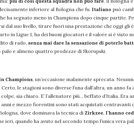
erma:
più di così questa squadra non può fare
. Il Bologna 
 decisamente inferiore al Bologna che fu.
Italiano
può cambi
 che ha segnato meno in Champions dopo cinque partite. Pe
 dal suo livello, tirare fuori una prestazione che oggi gli è
arto in Ligue 1, ha dei buoni giocatori e il valore si è visto
dito di rado,
senza mai dare la sensazione di poterlo bat
un palo e almeno quattro prodezze di Skorupski.
o in Champions
, un’occasione malamente sprecata. Nessun
. Certo, le stagioni sono diverse l’una dall’altra, un anno f
pe, sia chiaro. E’ l’allenatore più... beffato d’Italia. Era 
 anni e mezzo fiorentini sono stati acquistati centravanti di
a Bologna, dove dominava la tecnica di
Zirkzee
,
l’hanno ce
he ieri, quando ha avuto nel secondo tempo l’unica vera pal