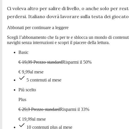
Ci voleva altro per salire di livello, o anche solo per rest
perdersi. Italiano dovrà lavorare sulla testa dei giocat
Abbonati per continuare a leggere
Scegli l’abbonamento che fa per te e sblocca un mondo di contenuti
navighi senza interruzioni e scopri il piacere della lettura.
Basic
€ 19,99
Prezzo standard
Risparmi il
50
%
€
9
,
99
al mese
5 contenuti al mese
Più scelto
Plus
€ 29,9
Prezzo standard
Risparmi il
33
%
€
19
,
99
al mese
10 contenuti plus al mese